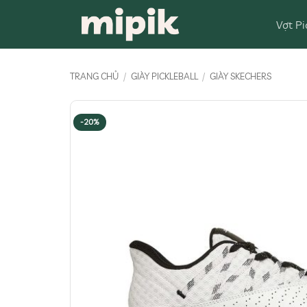
Bỏ
Vợt Pi
qua
nội
dung
TRANG CHỦ
/
GIÀY PICKLEBALL
/
GIÀY SKECHERS
-20%