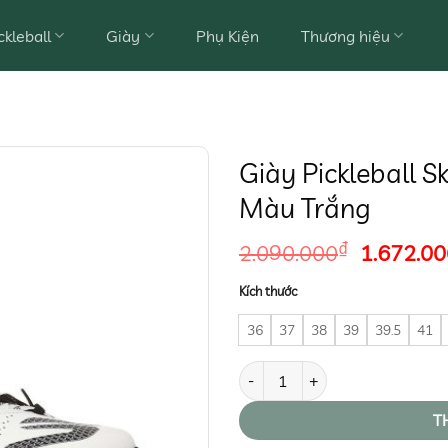
ckleball
Giày
Phụ Kiện
Thương hiệu
Giày Pickleball S
Màu Trắng
Giá
₫
2.090.000
1.672.00
gốc
Kích thước
là:
2.090.0
36
37
38
39
39.5
41
Giày Pickleball Skechers Viper Co
T