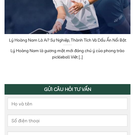
Lý Hoàng Nam Là Ai? Sự Nghiệp, Thành Tích Và Dấu Ấn Nổi Bật
Lý Hoàng Nam là gương mặt mới đáng chú ý của phong trào
pickleball Việt [...]
GỬI CÂU HỎI TƯ VẤN