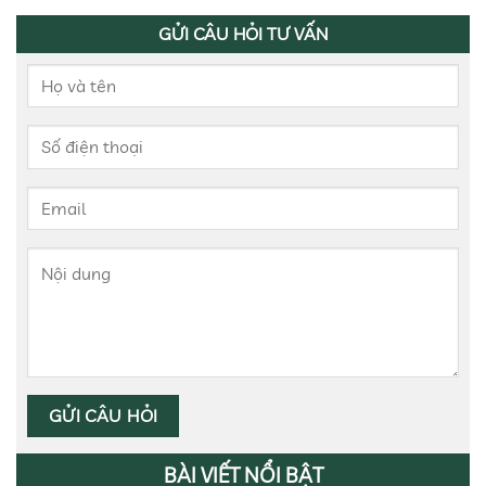
GỬI CÂU HỎI TƯ VẤN
BÀI VIẾT NỔI BẬT