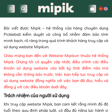
Bỏ
qua
nội
dung
Bài viết được Mipik – hệ thống cửa hàng chuyên dụng
Pickleball kiểm duyệt và công bố nhằm đảm bảo tính
minh bạch, rõ ràng trong quá trình khách hàng truy cập và
sử dụng website Mipik.vn.
Chào mừng bạn đến với Website Mipik.vn thuộc hệ thống
Mipik. Chúng tôi có quyền cập nhật, điều chỉnh các điều
khoản sử dụng website vào bất kỳ thời điểm nào mà
không cần thông báo trước. Việc bạn tiếp tục truy cập và
sử dụng website đồng nghĩa với việc bạn đã đọc, hiểu và
đồng ý với các điều khoản dưới đây.
Trách nhiệm của người sử dụng
Khi truy cập website Mipik, bạn cam kết rằng mình đủ độ
tuổi theo quy định pháp luật, có đầy đủ năng lực hành vi