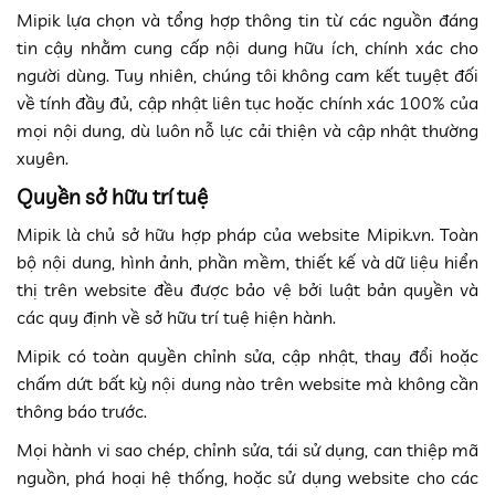
Mipik lựa chọn và tổng hợp thông tin từ các nguồn đáng
tin cậy nhằm cung cấp nội dung hữu ích, chính xác cho
người dùng. Tuy nhiên, chúng tôi không cam kết tuyệt đối
về tính đầy đủ, cập nhật liên tục hoặc chính xác 100% của
mọi nội dung, dù luôn nỗ lực cải thiện và cập nhật thường
xuyên.
Quyền sở hữu trí tuệ
Mipik là chủ sở hữu hợp pháp của website Mipik.vn. Toàn
bộ nội dung, hình ảnh, phần mềm, thiết kế và dữ liệu hiển
thị trên website đều được bảo vệ bởi luật bản quyền và
các quy định về sở hữu trí tuệ hiện hành.
Mipik có toàn quyền chỉnh sửa, cập nhật, thay đổi hoặc
chấm dứt bất kỳ nội dung nào trên website mà không cần
thông báo trước.
Mọi hành vi sao chép, chỉnh sửa, tái sử dụng, can thiệp mã
nguồn, phá hoại hệ thống, hoặc sử dụng website cho các