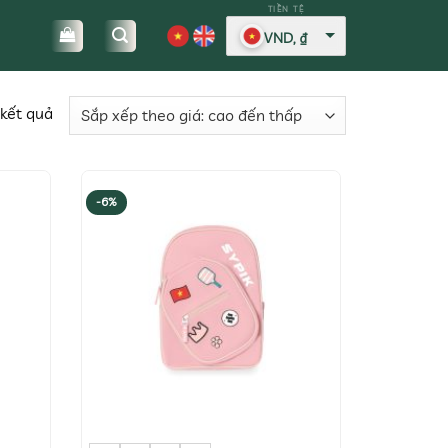
VND, ₫
Đã
 kết quả
sắp
xếp
theo
-6%
giá:
cao
đến
thấp