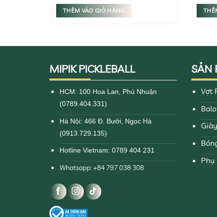
trang
phẩm
THÊM VÀO GIỎ HÀNG
THÊ
sản
phẩm
MIPIK PICKLEBALL
SẢN
Vợt 
HCM: 100 Hoa Lan, Phú Nhuận
(0789.404.331)
Balo
Hà Nội: 466 Đ. Bưởi, Ngọc Hà
Giày
(0913.729.135)
Bóng
Hotline Vietnam: 0789 404 231
Phụ 
Whatsapp: +84 797 038 308