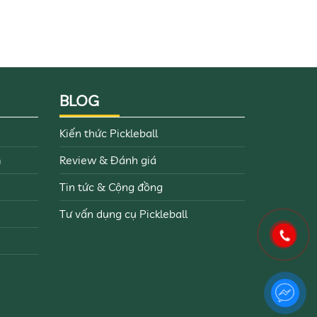
sản
phẩm
BLOG
Kiến thức Pickleball
m
Review & Đánh giá
Tin tức & Cộng đồng
Tư vấn dụng cụ Pickleball