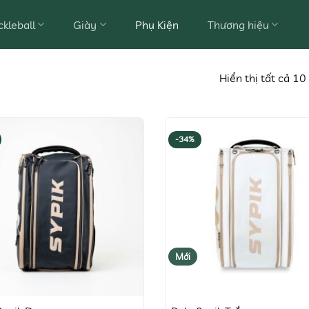
ckleball
Giày
Phụ Kiện
Thương hiệu
Hiển thị tất cả 10
-34%
Mới