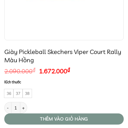
Giày Pickleball Skechers Viper Court Rally
Màu Hồng
Giá
Giá
₫
₫
2.090.000
1.672.000
gốc
hiện
Kích thước
là:
tại
2.090.000₫.
là:
36
37
38
1.672.000₫.
Giày Pickleball Skechers Viper Court Rally Màu Hồng số lượng
THÊM VÀO GIỎ HÀNG