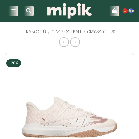
Bỏ
qua
nội
dung
TRANG CHỦ
/
GIÀY PICKLEBALL
/
GIÀY SKECHERS
-20%