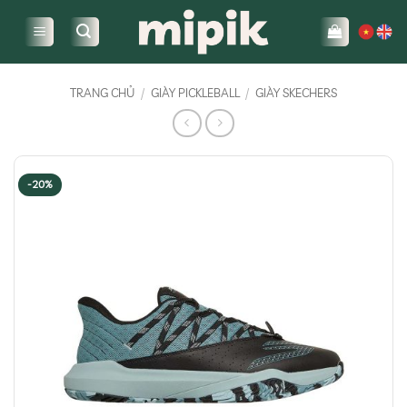
Bỏ
qua
nội
dung
TRANG CHỦ
/
GIÀY PICKLEBALL
/
GIÀY SKECHERS
-20%