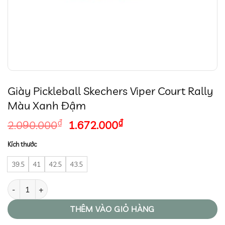
Giày Pickleball Skechers Viper Court Rally
Màu Xanh Đậm
Giá
Giá
₫
₫
2.090.000
1.672.000
gốc
hiện
Kích thước
là:
tại
2.090.000₫.
là:
39.5
41
42.5
43.5
1.672.000₫.
Giày Pickleball Skechers Viper Court Rally Màu Xanh Đậm số lượng
THÊM VÀO GIỎ HÀNG