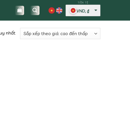
VND, ₫
duy nhất