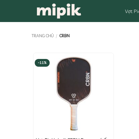
Bỏ
Vợt Pi
qua
nội
dung
TRANG CHỦ
/
CRBN
-11%