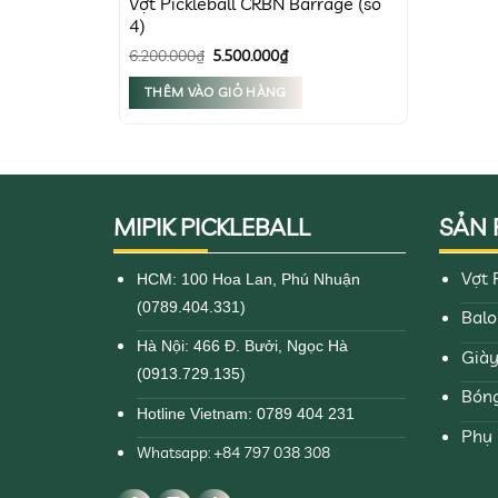
Vợt Pickleball CRBN Barrage (số
4)
Giá
Giá
6.200.000
₫
5.500.000
₫
gốc
hiện
là:
tại
THÊM VÀO GIỎ HÀNG
6.200.000₫.
là:
5.500.000₫.
MIPIK PICKLEBALL
SẢN
Vợt 
HCM: 100 Hoa Lan, Phú Nhuận
(0789.404.331)
Balo
Hà Nội: 466 Đ. Bưởi, Ngọc Hà
Giày
(0913.729.135)
Bóng
Hotline Vietnam: 0789 404 231
Phụ 
Whatsapp: +84 797 038 308