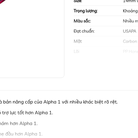
Size:
14mm 
Trọng lượng:
Khoảng
Màu sắc:
Nhiều 
Đạt chuẩn:
USAPA
Mặt
Carbon
Lõi
PP Hon
Kích thước
419mm
Chiều dài cán:
136m
Sản xuất tại:
Trung 
Thương hiệu:
Kamito
à bản nâng cấp của Alpha 1 với nhiều khác biệt rõ rệt.
Tình trạng:
Mới 10
trợ lực tốt hơn Alpha 1.
Bảo hành:
90 ngà
Đổi do lỗi:
10 ngà
hám hơn Alpha 1.
Phí giao thường:
Miễn ph
ẹ đầu hơn Alpha 1.