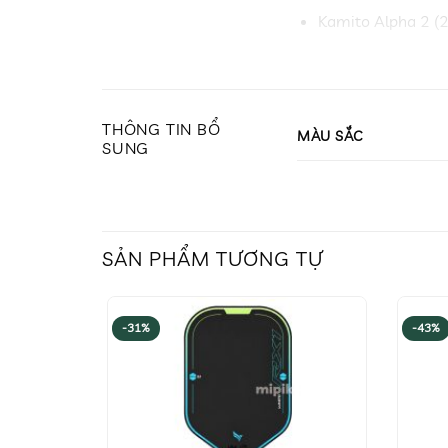
Kamito Alpha 2 (
Kamito Alpha 2 có
Vợt Pickleball Kamit
cho người Việt Nam.
THÔNG TIN BỔ
MÀU SẮC
SUNG
Pickleball với những
những chặng đường 
KAMITO ALPHA – RE
Kamito Alpha đánh dấ
SẢN PHẨM TƯƠNG TỰ
Nam. Sản phẩm mở ra
những chiến thắng va
đường mới.
-31%
-43%
1. CÔNG NGHỆ HIỆN
Cấu trúc lõi đặc b
cho người chơi pick