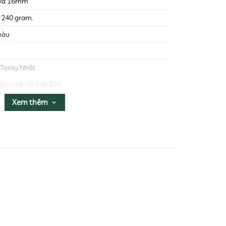
và 16mm
 240 gram.
màu
 Toray Nhật
eycomb kết hợp EVA
 x 190mm
Xem thêm
m
Quốc
0%
y
y
í