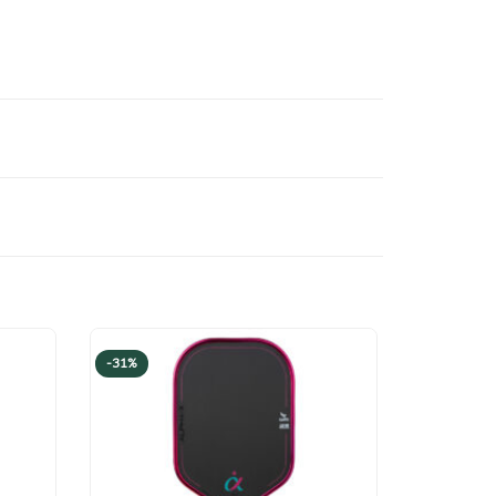
 vị vận chuyển
 vợt Pickleball của Thương hiệu Việt Nam, dành
ng Nam – từ đam mê quần vợt đến chinh phục
nh trình chinh phục những mục tiêu mới, trong
 của Thương hiệu Việt Nam, dành cho người Việt
mê quần vợt đến chinh phục Pickleball với
h phục những mục tiêu mới, trong những chặng
-31%
u hấp thụ lực, nhằm đem đến trải nghiệm xuất sắc