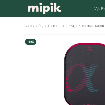
Bỏ
Vợt Pi
qua
nội
dung
TRANG CHỦ
/
VỢT PICKLEBALL
/
VỢT PICKLEBALL KAMIT
-38%