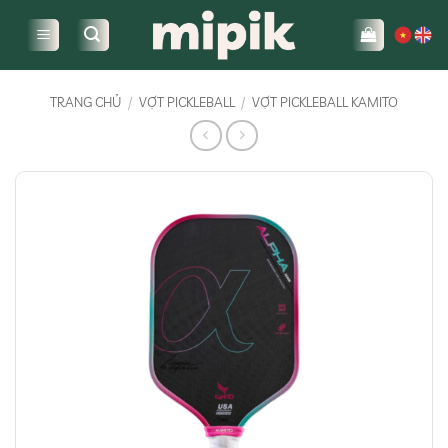
Bỏ
qua
nội
dung
TRANG CHỦ
/
VỢT PICKLEBALL
/
VỢT PICKLEBALL KAMITO