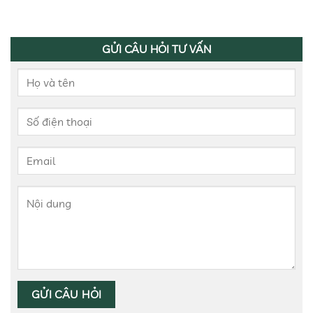
GỬI CÂU HỎI TƯ VẤN