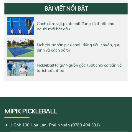
BÀI VIẾT NỔI BẬT
Cách cầm vợt pickleball đúng kỹ thuật cho
người mới bắt đầu
Kích thước sân pickleball đúng tiêu chuẩn, quy
định và cách bố trí
Pickleball là gì? Nguồn gốc, luật chơi cơ bản và
lợi ích sức khỏe
MIPIK PICKLEBALL
HCM: 100 Hoa Lan, Phú Nhuận (0789.404.331)