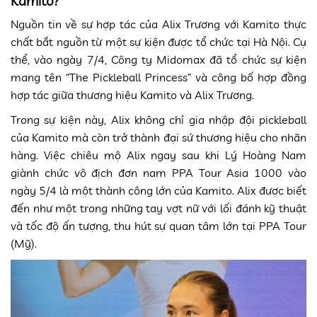
Kamito?
Nguồn tin về sự hợp tác của Alix Trương với Kamito thực
chất bắt nguồn từ một sự kiện được tổ chức tại Hà Nội. Cụ
thể, vào ngày 7/4, Công ty Midomax đã tổ chức sự kiện
mang tên “The Pickleball Princess” và công bố hợp đồng
hợp tác giữa thương hiệu Kamito và Alix Trương.
Trong sự kiện này, Alix không chỉ gia nhập đội pickleball
của Kamito mà còn trở thành đại sứ thương hiệu cho nhãn
hàng. Việc chiêu mộ Alix ngay sau khi Lý Hoàng Nam
giành chức vô địch đơn nam PPA Tour Asia 1000 vào
ngày 5/4 là một thành công lớn của Kamito. Alix được biết
đến như một trong những tay vợt nữ với lối đánh kỹ thuật
và tốc độ ấn tượng, thu hút sự quan tâm lớn tại PPA Tour
(Mỹ).