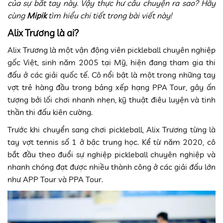
của sự bắt tay này. Vậy thực hư câu chuyện ra sao? Hãy
cùng
Mipik
tìm hiểu chi tiết trong bài viết này!
Alix Trương là ai?
Alix Trương là một vận động viên pickleball chuyên nghiệp
gốc Việt, sinh năm 2005 tại Mỹ, hiện đang tham gia thi
đấu ở các giải quốc tế. Cô nổi bật là một trong những tay
vợt trẻ hàng đầu trong bảng xếp hạng PPA Tour, gây ấn
tượng bởi lối chơi nhanh nhẹn, kỹ thuật điêu luyện và tinh
thần thi đấu kiên cường.
Trước khi chuyển sang chơi pickleball, Alix Trương từng là
tay vợt tennis số 1 ở bậc trung học. Kể từ năm 2020, cô
bắt đầu theo đuổi sự nghiệp pickleball chuyên nghiệp và
nhanh chóng đạt được nhiều thành công ở các giải đấu lớn
như APP Tour và PPA Tour.