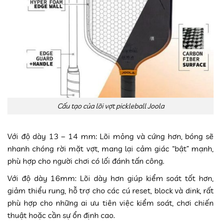
Cấu tạo của lõi vợt pickleball Joola
Với độ dày 13 – 14 mm: Lõi mỏng và cứng hơn, bóng sẽ
nhanh chóng rời mặt vợt, mang lại cảm giác “bật” mạnh,
phù hợp cho người chơi có lối đánh tấn công.
Với độ dày 16mm: Lõi dày hơn giúp kiểm soát tốt hơn,
giảm thiểu rung, hỗ trợ cho các cú reset, block và dink, rất
phù hợp cho những ai ưu tiên việc kiểm soát, chơi chiến
thuật hoặc cần sự ổn định cao.