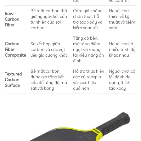
tốt
và control
Bề mặt carbon thô
Cảm giác bóng
Người chơi
Raw
giữ nguyên kết cấu
chân thực, hỗ
thiên về kỹ
Carbon
tự nhiên của sợi
trợ tạo xoáy và
thuật và kiểm
Fiber
carbon
kiểm soát tốt
soát
Tăng độ bền,
Carbon
Sự kết hợp giữa
mở rộng điểm
Người chơi ở
Fiber
carbon và các vật
ngọt và mang
nhiều trình độ
Composite
liệu gia cường khác
lại hiệu năng ổn
khác nhau
định
Bề mặt carbon
Hỗ trợ thực hiện
Người chơi có
Textured
được gia tăng kết
các cú topspin
lối đánh đa
Carbon
cấu để tăng độ ma
và slice hiệu
dạng, thích
Surface
sát với bóng
quả hơn
tạo xoáy