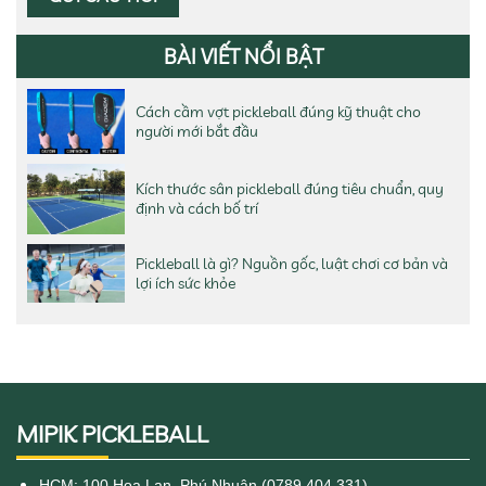
BÀI VIẾT NỔI BẬT
Cách cầm vợt pickleball đúng kỹ thuật cho
người mới bắt đầu
Kích thước sân pickleball đúng tiêu chuẩn, quy
định và cách bố trí
Pickleball là gì? Nguồn gốc, luật chơi cơ bản và
lợi ích sức khỏe
MIPIK PICKLEBALL
HCM: 100 Hoa Lan, Phú Nhuận (0789.404.331)