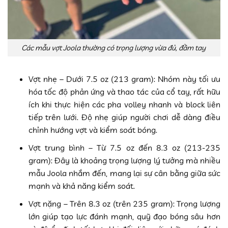
Các mẫu vợt Joola thường có trọng lượng vừa đủ, đầm tay
Vợt nhẹ – Dưới 7.5 oz (213 gram):
Nhóm này tối ưu
hóa tốc độ phản ứng và thao tác của cổ tay, rất hữu
ích khi thực hiện các pha volley nhanh và block liên
tiếp trên lưới. Độ nhẹ giúp người chơi dễ dàng điều
chỉnh hướng vợt và kiểm soát bóng.
Vợt trung bình – Từ 7.5 oz đến 8.3 oz (213-235
gram):
Đây là khoảng trọng lượng lý tưởng mà nhiều
mẫu Joola nhắm đến, mang lại sự cân bằng giữa sức
mạnh và khả năng kiểm soát.
Vợt nặng – Trên 8.3 oz (trên 235 gram):
Trọng lượng
lớn giúp tạo lực đánh mạnh, quỹ đạo bóng sâu hơn