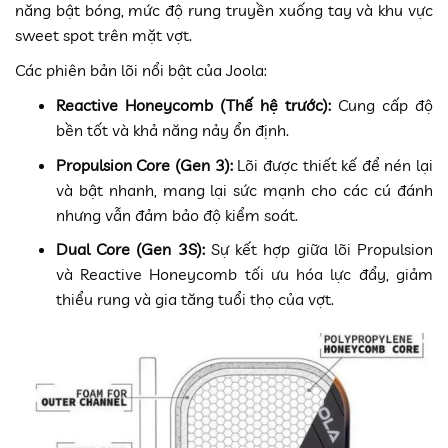
năng bật bóng, mức độ rung truyền xuống tay và khu vực
sweet spot trên mặt vợt.
Các phiên bản lõi nổi bật của Joola:
Reactive Honeycomb (Thế hệ trước):
Cung cấp độ
bền tốt và khả năng nảy ổn định.
Propulsion Core (Gen 3):
Lõi được thiết kế để nén lại
và bật nhanh, mang lại sức mạnh cho các cú đánh
nhưng vẫn đảm bảo độ kiểm soát.
Dual Core (Gen 3S):
Sự kết hợp giữa lõi Propulsion
và Reactive Honeycomb tối ưu hóa lực đẩy, giảm
thiểu rung và gia tăng tuổi thọ của vợt
.