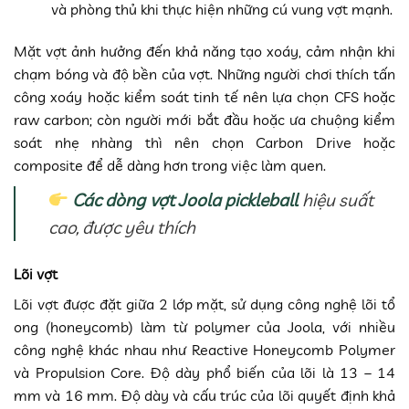
và phòng thủ khi thực hiện những cú vung vợt mạnh.
Mặt vợt ảnh hưởng đến khả năng tạo xoáy, cảm nhận khi
chạm bóng và độ bền của vợt. Những người chơi thích tấn
công xoáy hoặc kiểm soát tinh tế nên lựa chọn CFS hoặc
raw carbon; còn người mới bắt đầu hoặc ưa chuộng kiểm
soát nhẹ nhàng thì nên chọn Carbon Drive hoặc
composite để dễ dàng hơn trong việc làm quen.
Các dòng vợt Joola pickleball
hiệu suất
cao, được yêu thích
Lõi vợt
Lõi vợt được đặt giữa 2 lớp mặt, sử dụng công nghệ lõi tổ
ong (honeycomb) làm từ polymer của Joola, với nhiều
công nghệ khác nhau như Reactive Honeycomb Polymer
và Propulsion Core. Độ dày phổ biến của lõi là 13 – 14
mm và 16 mm. Độ dày và cấu trúc của lõi quyết định khả