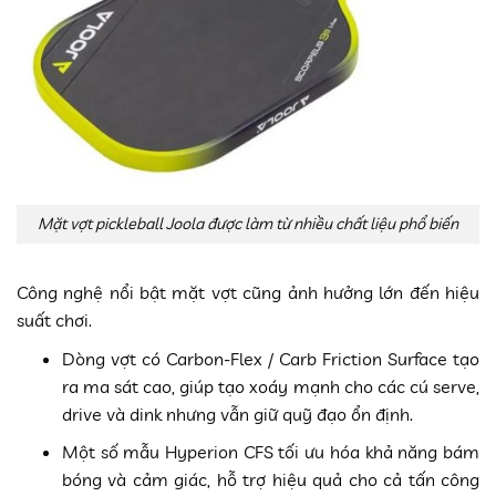
Mặt vợt pickleball Joola được làm từ nhiều chất liệu phổ biến
Công nghệ nổi bật mặt vợt cũng ảnh hưởng lớn đến hiệu
suất chơi.
Dòng vợt có Carbon-Flex / Carb Friction Surface tạo
ra ma sát cao, giúp tạo xoáy mạnh cho các cú serve,
drive và dink nhưng vẫn giữ quỹ đạo ổn định.
Một số mẫu Hyperion CFS tối ưu hóa khả năng bám
bóng và cảm giác, hỗ trợ hiệu quả cho cả tấn công