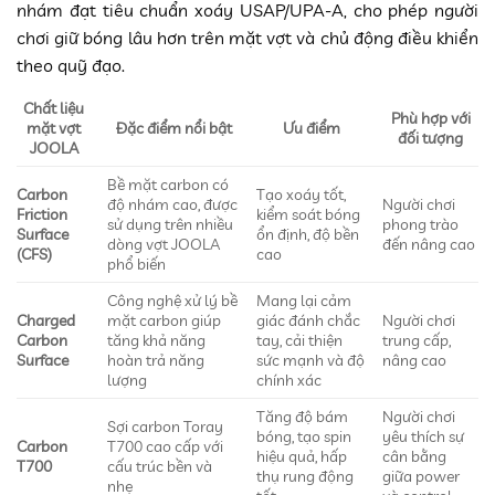
nhám đạt tiêu chuẩn xoáy USAP/UPA-A, cho phép người
chơi giữ bóng lâu hơn trên mặt vợt và chủ động điều khiển
theo quỹ đạo.
Chất liệu
Phù hợp với
mặt vợt
Đặc điểm nổi bật
Ưu điểm
đối tượng
JOOLA
Bề mặt carbon có
Carbon
Tạo xoáy tốt,
độ nhám cao, được
Người chơi
Friction
kiểm soát bóng
sử dụng trên nhiều
phong trào
Surface
ổn định, độ bền
dòng vợt JOOLA
đến nâng cao
(CFS)
cao
phổ biến
Công nghệ xử lý bề
Mang lại cảm
Charged
mặt carbon giúp
giác đánh chắc
Người chơi
Carbon
tăng khả năng
tay, cải thiện
trung cấp,
Surface
hoàn trả năng
sức mạnh và độ
nâng cao
lượng
chính xác
Tăng độ bám
Người chơi
Sợi carbon Toray
bóng, tạo spin
yêu thích sự
Carbon
T700 cao cấp với
hiệu quả, hấp
cân bằng
T700
cấu trúc bền và
thụ rung động
giữa power
nhẹ