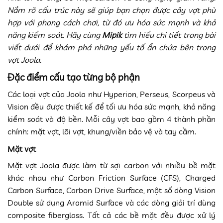
Nắm rõ cấu trúc này sẽ giúp bạn chọn được cây vợt phù
hợp với phong cách chơi, từ đó ưu hóa sức mạnh và khả
năng kiểm soát. Hãy cùng
Mipik
tìm hiểu chi tiết trong bài
viết dưới để khám phá những yếu tố ẩn chứa bên tron
g
vợt Joola.
Đặc điểm cấu tạo từng bộ phận
Các loại vợt của Joola như Hyperion, Perseus, Scorpeus và
Vision đều được thiết kế để tối ưu hóa sức mạnh, khả năng
kiểm soát và độ bền. Mỗi cây vợt bao gồm 4 thành phần
chính: mặt vợt, lõi vợt, khung/viền bảo vệ và tay cầm.
Mặt vợt
Mặt vợt Joola được làm từ sợi carbon với nhiều bề mặt
khác nhau như Carbon Friction Surface (CFS), Charged
Carbon Surface, Carbon Drive Surface, một số dòng Vision
Double sử dụng Aramid Surface và các dòng giải trí dùng
composite fiberglass. Tất cả các bề mặt đều được xử lý