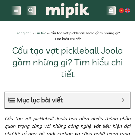
Bỏ
qua
nội
dung
Trang chủ
»
Tin tức
»
Cấu tạo vợt pickleball Joola gồm những gì?
Tìm hiểu chi tiết
Cấu tạo vợt pickleball Joola
gồm những gì? Tìm hiểu chi
tiết
Mục lục bài viết
Cấu tạo vợt pickleball Joola bao gồm nhiều thành phần
quan trọng cùng với những công nghệ vật liệu hiện đại
như lõi tổ ong, bề mặt carbon và công nghệ giảm rung.