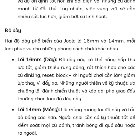
và độ ổn định tốt hơn khi đối diện với những cú đánh
mạnh từ đối thủ. Tuy nhiên, việc vung vợt sẽ cần
nhiều sức lực hơn, giảm bớt sự linh hoạt.
Độ dày
Hai độ dày phổ biến của Joola là 16mm và 14mm, mỗi
loại phục vụ cho những phong cách chơi khác nhau.
Lõi 16mm (Dày):
Độ dày này có khả năng hấp thụ
lực tốt, giảm thiểu rung động, rất thích hợp cho các
cú dinking, reset, block – khi người chơi cần làm giảm
lực thay vì đẩy xa. Những người thiên về kỹ thuật, ưa
chuộng lối đánh chiến thuật và kéo dài pha giao đấu
thường chọn loại độ dày này.
Lõi 14mm (Mỏng):
Lõi mỏng mang lại độ nảy và tốc
độ bóng cao hơn. Người chơi cần có kỹ thuật tốt để
kiểm soát mọi cú đánh, tránh bóng đi quá sâu hoặc
ra ngoài.