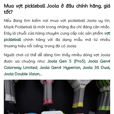
Mua vợt pickleball Joola ở đâu chính hãng, giá
tốt?
Nếu đang tìm kiếm nơi mua vợt pickleball Joola uy tín,
Mipik Pickleball là một trong những địa chỉ đáng cân nhắc.
Đây là chuỗi cửa hàng chuyên cung cấp các sản phẩm
vợt
pickleball
chính hãng với đa dạng mẫu mã từ nhiều
thương hiệu nổi tiếng, trong đó có Joola.
Người chơi có thể dễ dàng tìm thấy nhiều dòng vợt Joola
được ưa chuộng như:
Joola Gen 5 (Pro5)
,
Joola Gen4
Colorway Limited
,
Joola Gen4 Hyperion
,
Joola 3S Dual
,
Joola Double Vision
,…