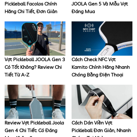
Pickleball Facolos Chính
JOOLA Gen 5 Và Mẫu Vợt
Hãng Chi Tiết, Đơn Giản
Đáng Mua
Vợt Pickleball JOOLA Gen 3
Cách Check NFC Vợt
Có Tốt Không? Review Chi
Kamito Chính Hãng Nhanh
Tiết Từ A-Z
Chóng Bằng Điện Thoại
Review Vợt Pickleball Joola
Cách Dán Viền Vợt
Gen 4 Chi Tiết: Có Đáng
Pickleball Đơn Giản, Nhanh