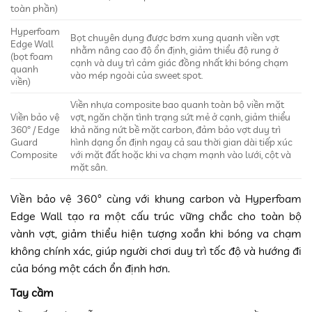
toàn phần)
Hyperfoam
Bọt chuyên dụng được bơm xung quanh viền vợt
Edge Wall
nhằm nâng cao độ ổn định, giảm thiểu độ rung ở
(bọt foam
cạnh và duy trì cảm giác đồng nhất khi bóng chạm
quanh
vào mép ngoài của sweet spot.
viền)
Viền nhựa composite bao quanh toàn bộ viền mặt
Viền bảo vệ
vợt, ngăn chặn tình trạng sứt mẻ ở cạnh, giảm thiểu
360° / Edge
khả năng nứt bề mặt carbon, đảm bảo vợt duy trì
Guard
hình dạng ổn định ngay cả sau thời gian dài tiếp xúc
Composite
với mặt đất hoặc khi va chạm mạnh vào lưới, cột và
mặt sân.
Viền bảo vệ 360° cùng với khung carbon và Hyperfoam
Edge Wall tạo ra một cấu trúc vững chắc cho toàn bộ
vành vợt, giảm thiểu hiện tượng xoắn khi bóng va chạm
không chính xác, giúp người chơi duy trì tốc độ và hướng đi
của bóng một cách ổn định hơn.
Tay cầm