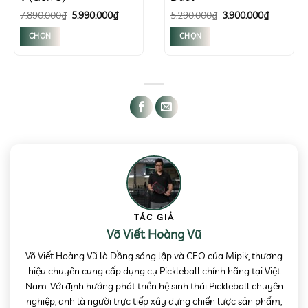
000₫
Giá
Giá
Giá
Giá
7.890.000
₫
5.990.000
₫
5.290.000
₫
3.900.000
₫
gốc
hiện
gốc
hiện
000₫
là:
tại
là:
tại
CHỌN
CHỌN
7.890.000₫.
là:
5.290.000₫.
là:
5.990.000₫.
3.900.000
Sản
Sản
phẩm
phẩm
này
này
có
có
nhiều
nhiều
biến
biến
thể.
thể.
Các
Các
tùy
tùy
chọn
chọn
có
có
thể
thể
TÁC GIẢ
được
được
Võ Viết Hoàng Vũ
chọn
chọn
trên
trên
Võ Viết Hoàng Vũ là Đồng sáng lập và CEO của Mipik, thương
trang
trang
hiệu chuyên cung cấp dụng cụ Pickleball chính hãng tại Việt
sản
sản
Nam. Với định hướng phát triển hệ sinh thái Pickleball chuyên
phẩm
phẩm
nghiệp, anh là người trực tiếp xây dựng chiến lược sản phẩm,