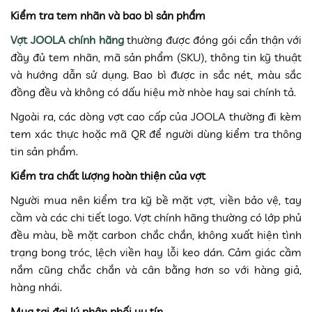
Kiểm tra tem nhãn và bao bì sản phẩm
Vợt JOOLA chính hãng
thường được đóng gói cẩn thận với
đầy đủ tem nhãn, mã sản phẩm (SKU), thông tin kỹ thuật
và hướng dẫn sử dụng. Bao bì được in sắc nét, màu sắc
đồng đều và không có dấu hiệu mờ nhòe hay sai chính tả.
Ngoài ra, các dòng vợt cao cấp của JOOLA thường đi kèm
tem xác thực hoặc mã QR để người dùng kiểm tra thông
tin sản phẩm.
Kiểm tra chất lượng hoàn thiện của vợt
Người mua nên kiểm tra kỹ bề mặt vợt, viền bảo vệ, tay
cầm và các chi tiết logo. Vợt chính hãng thường có lớp phủ
đều màu, bề mặt carbon chắc chắn, không xuất hiện tình
trạng bong tróc, lệch viền hay lỗi keo dán. Cảm giác cầm
nắm cũng chắc chắn và cân bằng hơn so với hàng giả,
hàng nhái.
Mua tại đại lý phân phối uy tín