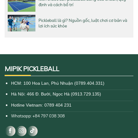
định và cách bố trí
Pickleball là gì? Nguồn gốc, luật chơi cơ bản và
lợi ích sức khỏe
MIPIK PICKLEBALL
HCM: 100 Hoa Lan, Phú Nhuận (0789.404.331)
Hà Nội: 466 Đ. Bưởi, Ngọc Hà (0913.729.135)
Hotline Vietnam: 0789 404 231
Whatsapp: +84 797 038 308