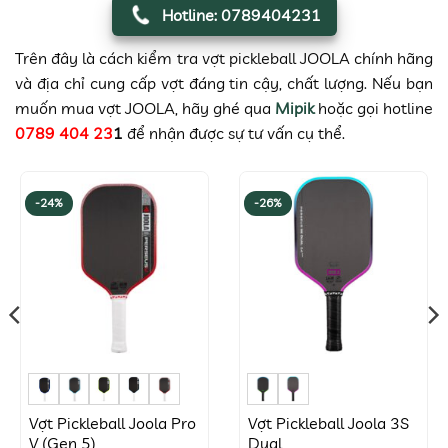
Hotline: 0789404231
Trên đây là cách kiểm tra vợt pickleball JOOLA chính hãng
và địa chỉ cung cấp vợt đáng tin cậy, chất lượng. Nếu bạn
muốn mua vợt JOOLA, hãy ghé qua
Mipik
hoặc gọi hotline
0789 404 23
1
để nhận được sự tư vấn cụ thể.
-24%
-26%
Vợt Pickleball Joola Pro
Vợt Pickleball Joola 3S
g
V (Gen 5)
Dual