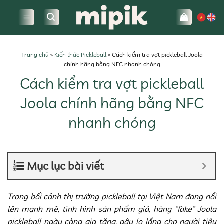
Bỏ
qua
nội
dung
Trang chủ
»
Kiến thức Pickleball
»
Cách kiểm tra vợt pickleball Joola
chính hãng bằng NFC nhanh chóng
Cách kiểm tra vợt pickleball
Joola chính hãng bằng NFC
nhanh chóng
Mục lục bài viết
Trong bối cảnh thị trường pickleball tại Việt Nam đang nổi
lên mạnh mẽ, tình hình sản phẩm giả, hàng “fake” Joola
pickleball ngày càng gia tăng, gây lo lắng cho người tiêu