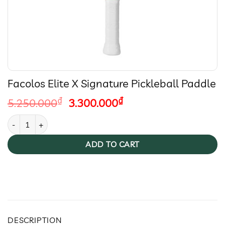
Facolos Elite X Signature Pickleball Paddle
Original
Current
₫
₫
5.250.000
3.300.000
price
price
Facolos Elite X Signature Pickleball Paddle quantity
was:
is:
5.250.000₫.
3.300.000₫.
ADD TO CART
DESCRIPTION